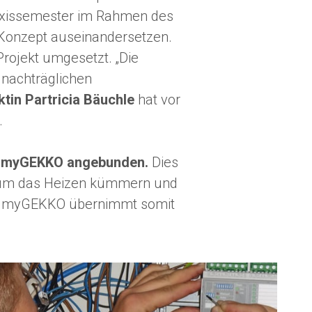
Praxissemester im Rahmen des
Konzept auseinandersetzen.
ojekt umgesetzt. „Die
 nachträglichen
ktin Partricia Bäuchle
hat vor
.
an myGEKKO angebunden.
Dies
ht um das Heizen kümmern und
rt. myGEKKO übernimmt somit