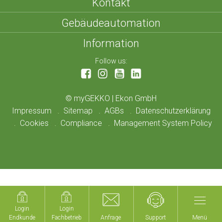
Kontakt
Gebäudeautomation
Information
Follow us:
©
myGEKKO | Ekon GmbH
Impressum
Sitemap
AGBs
Datenschutzerklärung
Cookies
Compliance
Management System Policy
Login
Login
Login
Login
Endkunde
Endkunde
Fachbetrieb
Fachbetrieb
Anfrage
Anfrage
Support
Support
Menü
Menü