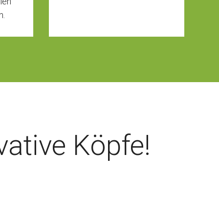
blen
n.
ative Köpfe!