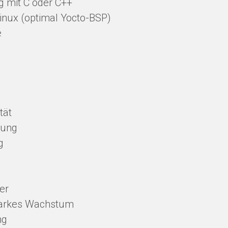
g mit C oder C++
inux (optimal Yocto-BSP)
e
tät
mung
g
er
starkes Wachstum
ng