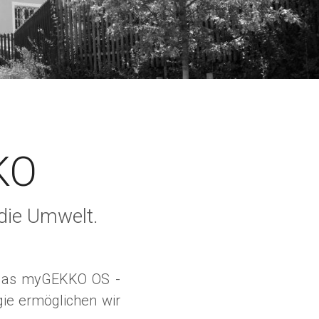
KO
die Umwelt.
, das myGEKKO OS -
gie ermöglichen wir