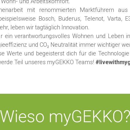
n Wohn- und Arbeitskomfort.
enarbeit mit renommierten Marktführern aus
eispielsweise Bosch, Buderus, Telenot, Varta, E3
r, leben wir tagtäglich Innovation.
 ein verantwortungsvolles Wohnen und Leben in
rgieeffizienz und CO₂ Neutralität immer wichtiger we
se Werte und begeisterst dich für die Technologie h
erde Teil unseres myGEKKO Teams!
#livewithmy
Wieso myGEKKO