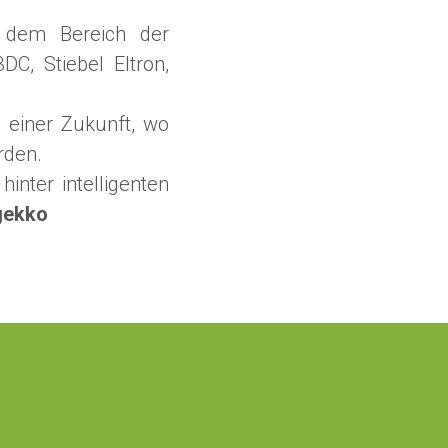
 dem Bereich der
DC, Stiebel Eltron,
 einer Zukunft, wo
rden.
inter intelligenten
gekko
?