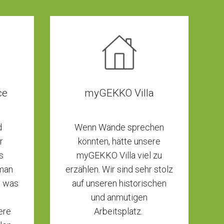
ce
myGEKKO Villa
d
Wenn Wände sprechen
r
könnten, hätte unsere
s
myGEKKO Villa viel zu
 man
erzählen. Wir sind sehr stolz
m was
auf unseren historischen
und anmutigen
ere
Arbeitsplatz.