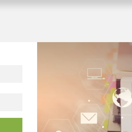
pido e semplice di
tenti