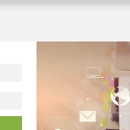
altungsgebäude
ren